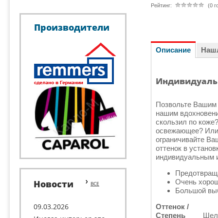
Рейтинг:
(0 г
Производители
Описание
Наш
Индивидуаль
Позвольте Вашим 
нашим вдохновени
скользил по коже
освежающее? Или 
ограничивайте Ва
оттенок в установ
индивидуальным и
Предотвраща
Очень хоро
Новости
ВСЕ
Большой выб
09.03.2026
Оттенок /
Степень
Шелк