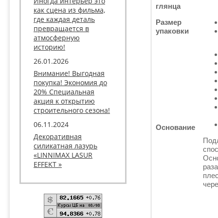
Иногда интерьер это
глянца
как сцена из фильма,
где каждая деталь
Размер
превращается в
упаковки
атмосферную
историю!
26.01.2026
Внимание! Выгодная
покупка! Экономия до
20% Специальная
акция к открытию
строительного сезона!
06.11.2024
Основание
Декоративная
Под
силикатная лазурь
спос
«LINNIMAX LASUR
Осн
EFFEKT »
раза
пле
чере