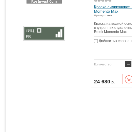
Краска силиконовая 
Momento Max
Артикул:
нет
Краска на водной осн
внутренних отделочн
Betek Momento Max
Добавить к сравне
−
Количество:
24 680
р.