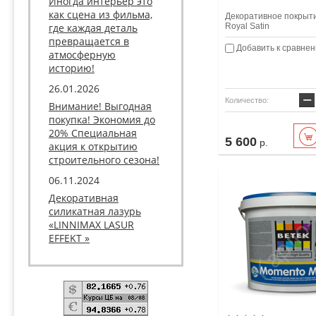
Иногда интерьер это
как сцена из фильма,
Декоративное покрыти
где каждая деталь
Royal Satin
превращается в
Добавить к сравне
атмосферную
историю!
26.01.2026
−
Количество:
Внимание! Выгодная
покупка! Экономия до
20% Специальная
5 600
р.
акция к открытию
строительного сезона!
06.11.2024
Декоративная
силикатная лазурь
«LINNIMAX LASUR
EFFEKT »