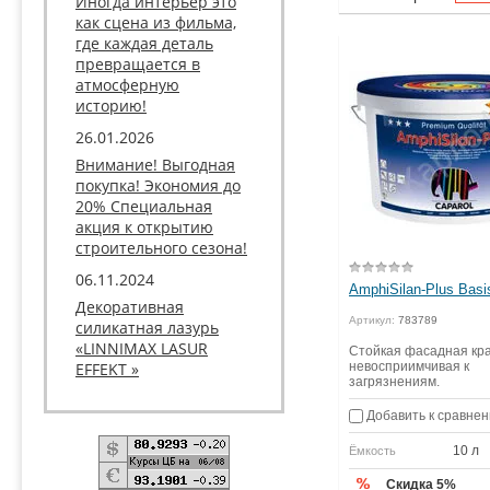
Иногда интерьер это
как сцена из фильма,
где каждая деталь
превращается в
атмосферную
историю!
26.01.2026
Внимание! Выгодная
покупка! Экономия до
20% Специальная
акция к открытию
строительного сезона!
06.11.2024
AmphiSilan-Plus Basi
Декоративная
Артикул:
783789
силикатная лазурь
«LINNIMAX LASUR
Стойкая фасадная кра
EFFEKT »
невосприимчивая к
загрязнениям.
Добавить к сравне
10 л
Ёмкость
Скидка 5%