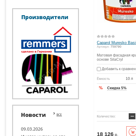
Производители
Caparol Muresko Basi
Артикул:
759790
Матовая фасадная кр
основе SilaCryl
Добавить к сравне
10 л
Ёмкость
Скидка 5%
Новости
ВСЕ
−
Количество:
09.03.2026
18 126
р.