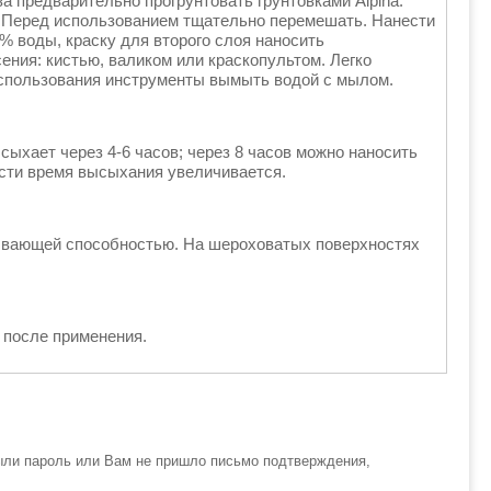
а предварительно прогрунтовать грунтовками Alpina.
. Перед использованием тщательно перемешать. Нанести
 % воды, краску для второго слоя наносить
ения: кистью, валиком или краскопультом. Легко
 использования инструменты вымыть водой с мылом.
ыхает через 4-6 часов; через 8 часов можно наносить
сти время высыхания увеличивается.
питывающей способностью. На шероховатых поверхностях
 после применения.
ыли пароль или Вам не пришло письмо подтверждения,