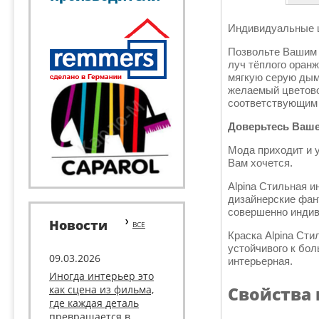
Индивидуальные 
Позвольте Вашим 
луч тёплого оран
мягкую серую дым
желаемый цветово
соответствующим 
Доверьтесь Ваше
Мода приходит и у
Вам хочется.
Alpina Стильная 
дизайнерские фан
совершенно индив
Новости
ВСЕ
Краска Alpina Сти
устойчивого к бол
09.03.2026
интерьерная.
Иногда интерьер это
как сцена из фильма,
Свойства
где каждая деталь
превращается в