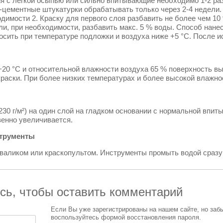
я с легкой осыпью или сильно впитывающие необходимо 1-2 раз
-цементные штукатурки обрабатывать только через 2-4 недели
одимости 2. Краску для первого слоя разбавить не более чем 10
и, при необходимости, разбавить макс. 5 % воды. Способ нанес
носить при температуре подложки и воздуха ниже +5 °C. После
20 °C и относительной влажности воздуха 65 % поверхность выс
раски. При более низких температурах и более высокой влажно
. 230 г/м²) на один слой на гладком основании с нормальной в
венно увеличивается.
трументы
 валиком или краскопультом. Инструменты промыть водой сразу
сь, чтобы оставить комментарий
Если Вы уже зарегистрированы на нашем сайте, но заб
воспользуйтесь формой восстановления пароля.