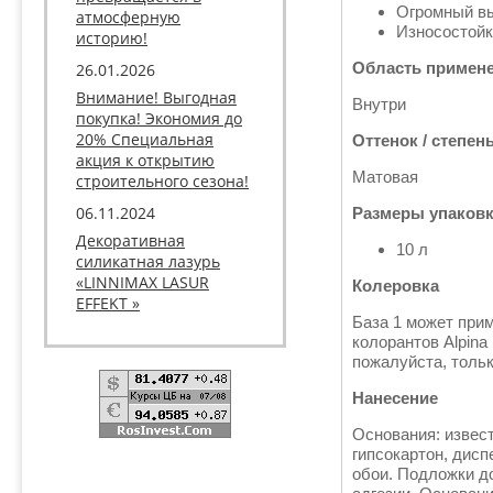
Огромный вы
атмосферную
Износостойк
историю!
Область примен
26.01.2026
Внимание! Выгодная
Bнутри
покупка! Экономия до
20% Специальная
Оттенок / степен
акция к открытию
Матовая
строительного сезона!
06.11.2024
Размеры упаков
Декоративная
10 л
силикатная лазурь
«LINNIMAX LASUR
Колеровка
EFFEKT »
База 1 может при
колорантов Alpina
пожалуйста, тольк
Нанесение
Основания: извес
гипсокартон, дис
обои. Подложки д