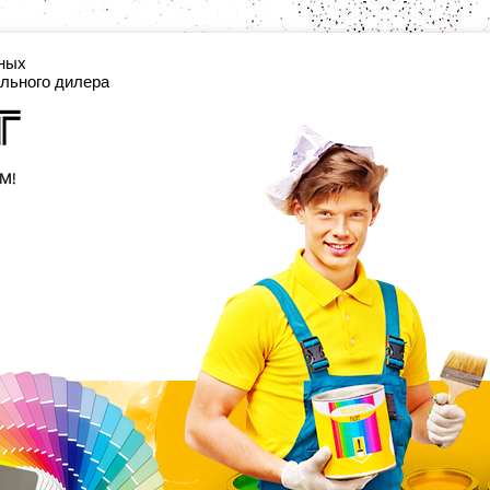
цких отделочных
льного дилера