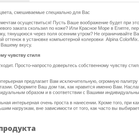
цветa, смешиваемые специально для Вас
мечтам осуществиться! Пусть Ваше воображение будет при эт
жевого заката скользил по коже? Или Красное Море в Египте, 
ку, тянущююся через поля осенним утром? Не ограничивайте 
й оттенок в установке компьютерной колеровки Alpina ColorMi
Вашему вкусу.
му чувству стиля
ходит. Просто-напросто доверьтесь собственному чувству стил
интерьерная предлагает Вам исключительную, огромную палитру
тазии. Оформите Ваш дом так, как нравится именно Вам. Насл
идуальным образом и в соответствии с Вашими индивидуальны
льная интерьерная очень проста в нанесении. Кроме того, при 
ьшим нагрузкам, вне зависимости от того, как часто вы выбирае
 продукта