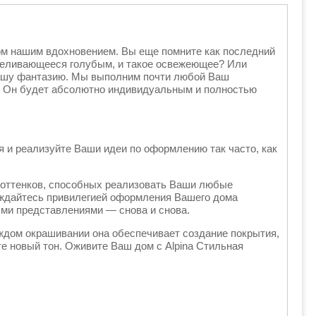
ом нашим вдохновением. Вы еще помните как последний
переливающееся голубым, и такое освежеющее? Или
Вашу фантазию. Мы выполним почти любой Ваш
x. Он будет абсолютно индивидуальным и полностью
я и реализуйте Ваши идеи по оформлению так часто, как
 оттенков, способных реализовать Ваши любые
аждайтесь привилегией оформления Вашего дома
ми представлениями — снова и снова.
каждом окрашивании она обеспечивает создание покрытия,
те новый тон. Оживите Ваш дом с Alpina Стильная