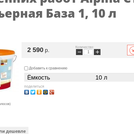
ерная База 1, 10 л
Количество:
2 590
р.
−
+
Добавить к сравнению
Ёмкость
10 л
поделиться
олосов)
ли дешевле