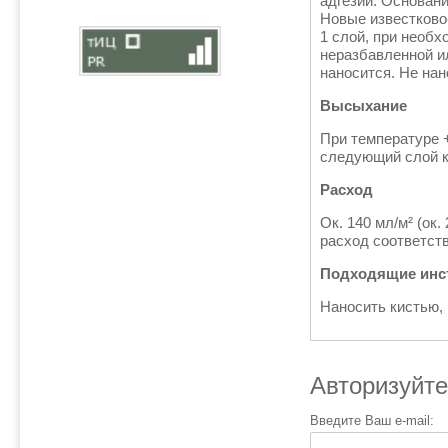
адгезии. Основани
Новые известково
1 слой, при необх
неразбавленной ил
наносится. Не на
Высыхание
При температуре +
следующий слой к
Расход
Ок. 140 мл/м² (ок
расход соответст
Подходящие инс
Наносить кистью,
Авторизуйте
Введите Ваш e-mail: