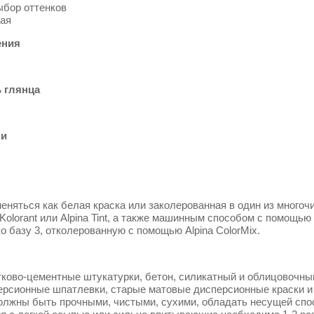
бор оттенков
ая
ения
ь глянца
ки
меняться как белая краска или заколерованная в один из мног
 Kolorant или Alpina Tint, а также машинным способом с помощью
о базу 3, отколерованную с помощью Alpina ColorMix.
тково-цементные штукатурки, бетон, силикатный и облицовочный
персионные шпатлевки, старые матовые дисперсионные краски и
олжны быть прочными, чистыми, сухими, обладать несущей спо