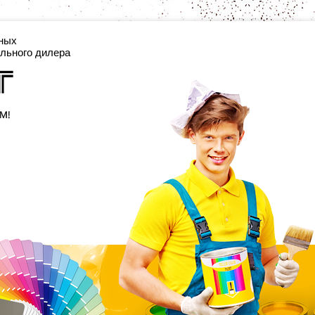
цких отделочных
льного дилера