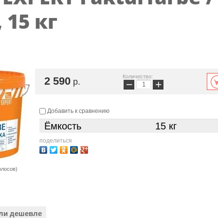
 15 кг
Количество:
2 590
р.
−
+
Добавить к сравнению
Ёмкость
15 кг
поделиться
олосов)
ли дешевле