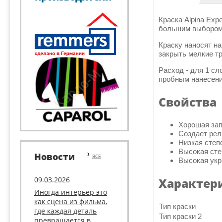
Краска Alpina Exp
большим выбором 
Краску наносят н
закрыть мелкие т
Расход - для 1 сл
пробным нанесен
Свойства
Хорошая за
Создает рел
Низкая степ
Высокая сте
Новости
ВСЕ
Высокая укр
09.03.2026
Характер
Иногда интерьер это
как сцена из фильма,
Тип краски
где каждая деталь
Тип краски 2
превращается в