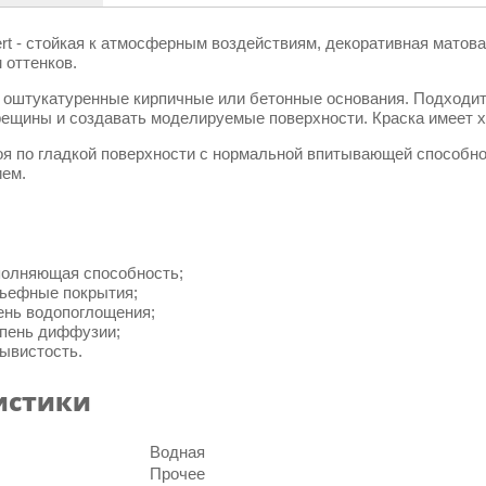
ert - стойкая к атмосферным воздействиям, декоративная мато
оттенков.
а оштукатуренные кирпичные или бетонные основания. Подходи
рещины и создавать моделируемые поверхности. Краска имеет х
оя по гладкой поверхности с нормальной впитывающей способно
ием.
полняющая способность;
ьефные покрытия;
ень водопоглощения;
пень диффузии;
ывистость.
истики
Водная
Прочее