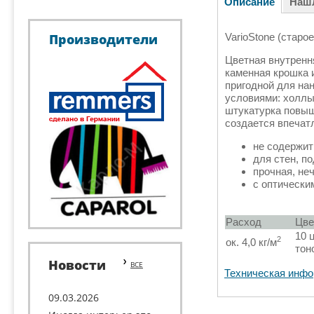
Описание
Наш
VarioStone (старо
Производители
Цветная внутренн
каменная крошка 
пригодной для на
условиями: холлы,
штукатурка повыш
создается впечат
не содержит
для стен, п
прочная, не
с оптически
Расход
Цве
10 
2
oк. 4,0 кг/м
тон
Новости
ВСЕ
Техническая инфо
09.03.2026